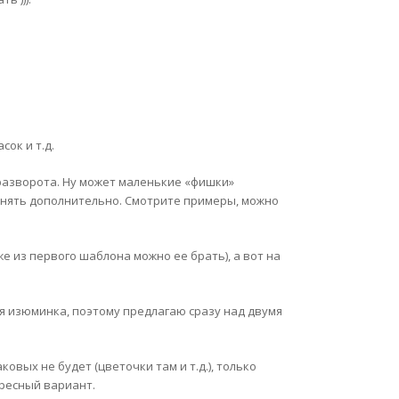
сок и т.д.
 разворота. Ну может маленькие «фишки»
динять дополнительно. Смотрите примеры, можно
е из первого шаблона можно ее брать), а вот на
оя изюминка, поэтому предлагаю сразу над двумя
овых не будет (цветочки там и т.д.), только
ересный вариант.