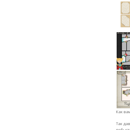
Как ва
Так да
побыст