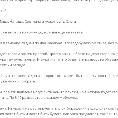
акой.
 Маша, Наташа, Светлана и может быть Ольга.
тоже выбыла из команды, если вы еще не знаете…
 в течение 20 дней по два шаблона. В псевдобумажном стиле, без ма
удет совсем совсем простой. Просто разные блоки на двух сторонах
чки там пунктирные, флажки , ну то что будет эти развороты объе
взять и отсюда.
ой чуть сложнее. Одна из сторон тоже может быть очень простой (даж
 уже можно поиграть.
м, оба эти шаблона могут быть чем-то похожи, но в каждом будет св
тать. По 8-10 разворотов в каждом + обложка.
м с фигурами, не растрируем эти слои. Украшений в шаблонах как так
ия может быть и может быть бумага, как Anita предлагает, тоже инт