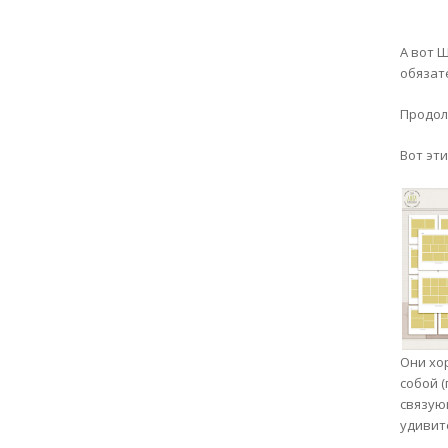
А вот 
обязат
Продол
Вот эти
Они хо
собой 
связую
удивите