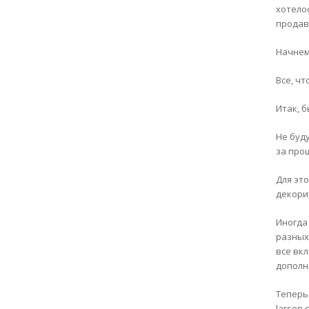
хотело
продава
Начнем
Все, чт
Итак, б
Не буд
за прош
Для эт
декорир
Иногда
разных
все вк
дополня
Теперь 
larsen.