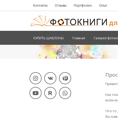
Контакты
Отзывы
Портфолио
Опыт
КУПИТЬ ШАБЛОНЫ
Главная
Галерея фоток
Прос
Привет
Нас по
всем ин
Что-то
бы нам