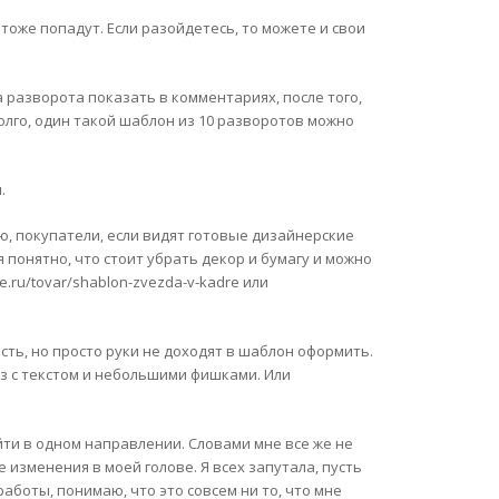
тоже попадут. Если разойдетесь, то можете и свои
разворота показать в комментариях, после того,
олго, один такой шаблон из 10 разворотов можно
.
ю, покупатели, если видят готовые дизайнерские
понятно, что стоит убрать декор и бумагу и можно
e.ru/tovar/shablon-zvezda-v-kadre или
сть, но просто руки не доходят в шаблон оформить.
к раз с текстом и небольшими фишками. Или
йти в одном направлении. Словами мне все же не
 изменения в моей голове. Я всех запутала, пусть
 работы, понимаю, что это совсем ни то, что мне