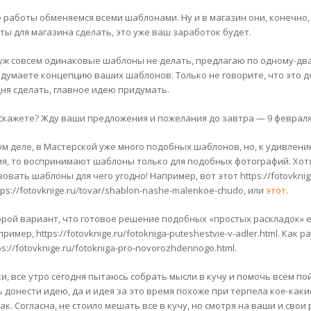
е работы обменяемся всеми шаблонами. Ну и в магазин они, конечно, 
ты для магазина сделать, это уже ваш заработок будет.
уж совсем одинаковые шаблоны не делать, предлагаю по одному-два 
идумаете концепцию ваших шаблонов. Только не говорите, что это д
дня сделать, главное идею придумать.
 скажете? Жду ваши предложения и пожелания до завтра — 9 февраля
ом деле, в Мастерской уже много подобных шаблонов, но, к удивлени
я, то воспринимают шаблоны только для подобных фотографий. Хотя 
овать шаблоны для чего угодно! Например, вот этот https://fotovknig
tps://fotovknige.ru/tovar/shablon-nashe-malenkoe-chudo, или
этот
.
орой вариант, что готовое решение подобных «простых раскладок» е
пример, https://fotovknige.ru/fotokniga-puteshestvie-v-adler.html. Ка
ps://fotovknige.ru/fotokniga-pro-novorozhdennogo.html.
и, все утро сегодня пытаюсь собрать мысли в кучу и помочь всем по
 донести идею, да и идея за это время похоже при терпела кое-какие
ак. Согласна, не стоило мешать все в кучу, но смотря на ваши и свои