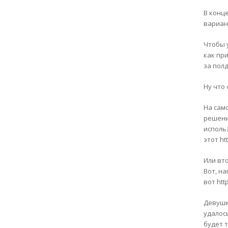
В конц
вариан
Чтобы 
как пр
за пол
Ну что
На сам
решени
использ
этот ht
Или вт
Вот, на
вот htt
Девушк
удалось
будет т