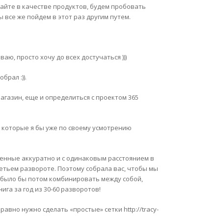
ывайте в качестве продуктов, будем пробовать
ы все же пойдем в этот раз другим путем.
ваю, просто хочу до всех достучаться )))
брал :)).
магазин, еще и определиться с проектом 365
, которые я бы уже по своему усмотрению
ненные аккуратно и с одинаковым расстоянием в
ретьем развороте. Поэтому собрала вас, чтобы мы
 было бы потом комбинировать между собой,
нига за год из 30-60 разворотов!
равно нужно сделать «простые» сетки http://tracy-