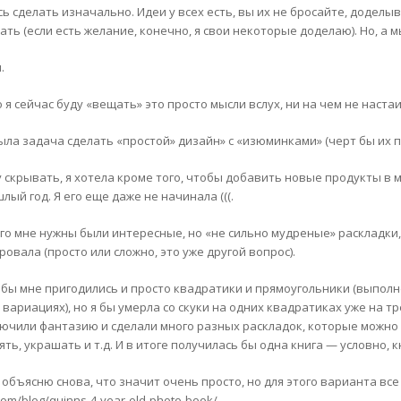
сь сделать изначально. Идеи у всех есть, вы их не бросайте, додел
ть (если есть желание, конечно, я свои некоторые доделаю). Но, а м
.
о я сейчас буду «вещать» это просто мысли вслух, ни на чем не настаи
ыла задача сделать «простой» дизайн» с «изюминками» (черт бы их по
у скрывать, я хотела кроме того, чтобы добавить новые продукты в 
лый год. Я его еще даже не начинала (((.
ого мне нужны были интересные, но «не сильно мудреные» раскладки
овала (просто или сложно, это уже другой вопрос).
 бы мне пригодились и просто квадратики и прямоугольники (выпол
 вариациях), но я бы умерла со скуки на одних квадратиках уже на т
лючили фантазию и сделали много разных раскладок, которые можно
ть, украшать и т.д. И в итоге получилась бы одна книга — условно, к
объясню снова, что значит очень просто, но для этого варианта все 
com/blog/quinns-4-year-old-photo-book/