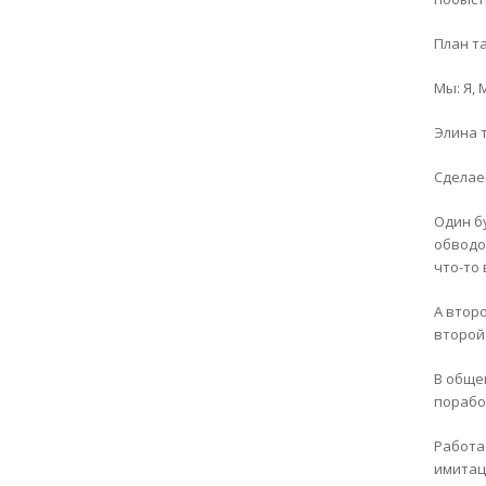
План т
Мы: Я,
Элина 
Сделаем
Один б
обводо
что-то 
А втор
второй
В обще
порабо
Работае
имитац