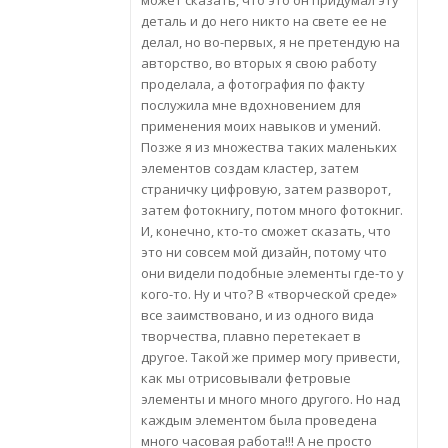
может сказать, что это он придумал эту
деталь и до него никто на свете ее не
делал, но во-первых, я не претендую на
авторство, во вторых я свою работу
проделала, а фотография по факту
послужила мне вдохновением для
применения моих навыков и умений.
Позже я из множества таких маленьких
элементов создам кластер, затем
страничку цифровую, затем разворот,
затем фотокнигу, потом много фотокниг.
И, конечно, кто-то сможет сказать, что
это ни совсем мой дизайн, потому что
они видели подобные элементы где-то у
кого-то. Ну и что? В «творческой среде»
все заимствовано, и из одного вида
творчества, плавно перетекает в
другое. Такой же пример могу привести,
как мы отрисовывали фетровые
элементы и много много другого. Но над
каждым элементом была проведена
много часовая работа!!! А не просто