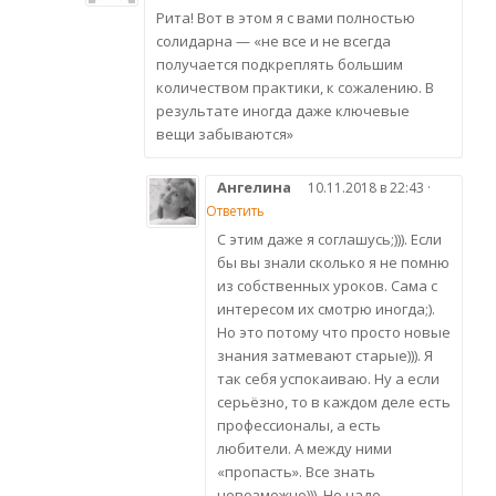
Рита! Вот в этом я с вами полностью
солидарна — «не все и не всегда
получается подкреплять большим
количеством практики, к сожалению. В
результате иногда даже ключевые
вещи забываются»
Ангелина
10.11.2018 в 22:43 ·
Ответить
С этим даже я соглашусь;))). Если
бы вы знали сколько я не помню
из собственных уроков. Сама с
интересом их смотрю иногда;).
Но это потому что просто новые
знания затмевают старые))). Я
так себя успокаиваю. Ну а если
серьёзно, то в каждом деле есть
профессионалы, а есть
любители. А между ними
«пропасть». Все знать
невозможно))). Но надо