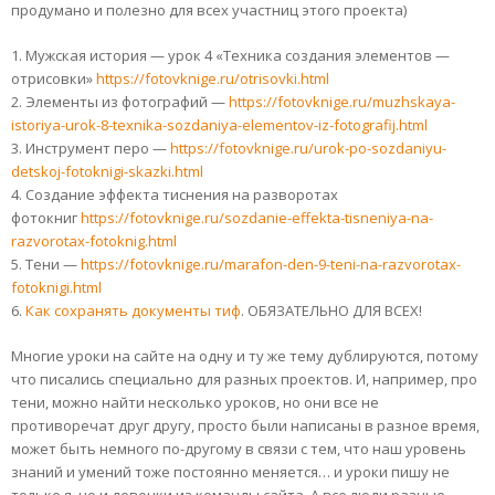
продумано и полезно для всех участниц этого проекта)
1. Мужская история — урок 4 «Техника создания элементов —
отрисовки»
https://fotovknige.ru/otrisovki.html
2. Элементы из фотографий —
https://fotovknige.ru/muzhskaya-
istoriya-urok-8-texnika-sozdaniya-elementov-iz-fotografij.html
3. Инструмент перо —
https://fotovknige.ru/urok-po-sozdaniyu-
detskoj-fotoknigi-skazki.html
4. Создание эффекта тиснения на разворотах
фотокниг
https://fotovknige.ru/sozdanie-effekta-tisneniya-na-
razvorotax-fotoknig.html
5. Тени —
https://fotovknige.ru/marafon-den-9-teni-na-razvorotax-
fotoknigi.html
6.
Как сохранять документы тиф
. ОБЯЗАТЕЛЬНО ДЛЯ ВСЕХ!
Многие уроки на сайте на одну и ту же тему дублируются, потому
что писались специально для разных проектов. И, например, про
тени, можно найти несколько уроков, но они все не
противоречат друг другу, просто были написаны в разное время,
может быть немного по-другому в связи с тем, что наш уровень
знаний и умений тоже постоянно меняется… и уроки пишу не