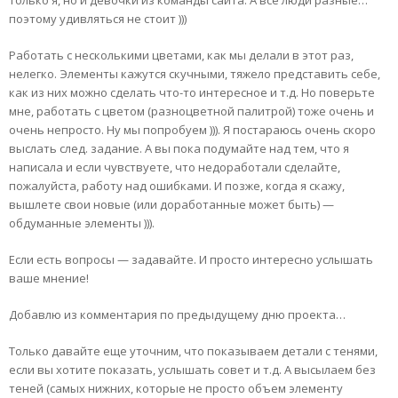
только я, но и девочки из команды сайта. А все люди разные…
поэтому удивляться не стоит )))
Работать с несколькими цветами, как мы делали в этот раз,
нелегко. Элементы кажутся скучными, тяжело представить себе,
как из них можно сделать что-то интересное и т.д. Но поверьте
мне, работать с цветом (разноцветной палитрой) тоже очень и
очень непросто. Ну мы попробуем ))). Я постараюсь очень скоро
выслать след. задание. А вы пока подумайте над тем, что я
написала и если чувствуете, что недоработали сделайте,
пожалуйста, работу над ошибками. И позже, когда я скажу,
вышлете свои новые (или доработанные может быть) —
обдуманные элементы ))).
Если есть вопросы — задавайте. И просто интересно услышать
ваше мнение!
Добавлю из комментария по предыдущему дню проекта…
Только давайте еще уточним, что показываем детали с тенями,
если вы хотите показать, услышать совет и т.д. А высылаем без
теней (самых нижних, которые не просто объем элементу