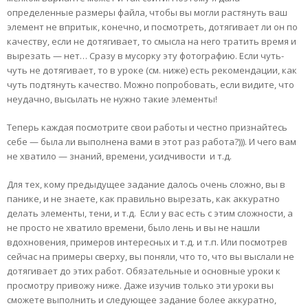
определенные размеры файла, чтобы вы могли растянуть ваш
элемент не впритык, конечно, и посмотреть, дотягивает ли он по
качеству, если не дотягивает, то смысла на него тратить время и
вырезать — нет… Сразу в мусорку эту фотографию. Если чуть-
чуть не дотягивает, то в уроке (см. ниже) есть рекомендации, как
чуть подтянуть качество. Можно попробовать, если видите, что
неудачно, высылать не нужно такие элементы!
Теперь каждая посмотрите свои работы и честно признайтесь
себе — была ли выполнена вами в этот раз работа?))). И чего вам
не хватило — знаний, времени, усидчивости и т.д.
Для тех, кому предыдущее задание далось очень сложно, вы в
панике, и не знаете, как правильно вырезать, как аккуратно
делать элементы, тени, и т.д. Если у вас есть с этим сложности, а
не просто не хватило времени, было лень и вы не нашли
вдохновения, примеров интересных и т.д. и т.п. Или посмотрев
сейчас на примеры сверху, вы поняли, что то, что вы выслали не
дотягивает до этих работ. Обязательные и основные уроки к
просмотру привожу ниже. Даже изучив только эти уроки вы
сможете выполнить и следующее задание более аккуратно,