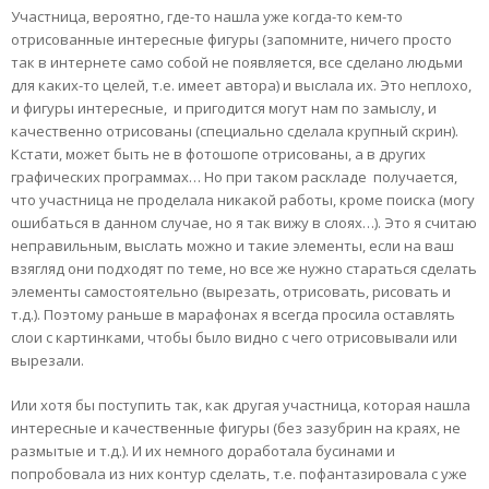
Участница, вероятно, где-то нашла уже когда-то кем-то
отрисованные интересные фигуры (запомните, ничего просто
так в интернете само собой не появляется, все сделано людьми
для каких-то целей, т.е. имеет автора) и выслала их. Это неплохо,
и фигуры интересные, и пригодится могут нам по замыслу, и
качественно отрисованы (специально сделала крупный скрин).
Кстати, может быть не в фотошопе отрисованы, а в других
графических программах… Но при таком раскладе получается,
что участница не проделала никакой работы, кроме поиска (могу
ошибаться в данном случае, но я так вижу в слоях…). Это я считаю
неправильным, выслать можно и такие элементы, если на ваш
взягляд они подходят по теме, но все же нужно стараться сделать
элементы самостоятельно (вырезать, отрисовать, рисовать и
т.д.). Поэтому раньше в марафонах я всегда просила оставлять
слои с картинками, чтобы было видно с чего отрисовывали или
вырезали.
Или хотя бы поступить так, как другая участница, которая нашла
интересные и качественные фигуры (без зазубрин на краях, не
размытые и т.д.). И их немного доработала бусинами и
попробовала из них контур сделать, т.е. пофантазировала с уже