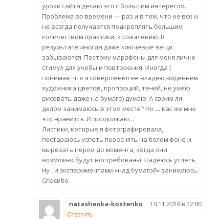
уроки сайта делаю это с большим интересом.
Проблема во времени — раз и в том, что не все и
не всегда получается подкреплять большим
количеством практики, к сожалению. В
результате иногда даже ключевые вещи
забываются. Поэтому марафоны для меня лично-
стимул для учебы и повторения. Иногда (
понимая, что я совершенно не владею виденьем
художника цветов, пропорций, теней, не умею
рисовать даже на бумаге) думаю: А своим ли
делом занимаюсь в этом месте? Но … как же мне
это нравится. И продолжаю…
Листики, которые я фотографировала,
постараюсь успеть переснять на белом фоне и
вырезать пером до момента, когда они
возможно будут востребованы. Надеюсь успеть.
Ну , и экспериментами «над бумагой» занимаюсь.
Спасибо.
natashenka-kostenko
10.11.2018 в 22:00
·
Ответить