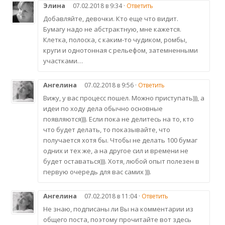
Элина
07.02.2018 в 9:34 ·
Ответить
Добавляйте, девочки. Кто еще что видит.
Бумагу надо не абстрактную, мне кажется.
Клетка, полоска, с каким-то чудиком, ромбы,
круги и однотонная с рельефом, затемненными
участками…
Ангелина
07.02.2018 в 9:56 ·
Ответить
Вижу, у вас процесс пошел. Можно приступать))), а
идеи по ходу дела обычно основные
появляются))). Если пока не делитесь на то, кто
что будет делать, то показывайте, что
получается хотя бы. Чтобы не делать 100 бумаг
одних и тех же, а на другое сил и времени не
будет оставаться))). Хотя, любой опыт полезен в
первую очередь для вас самих ))).
Ангелина
07.02.2018 в 11:04 ·
Ответить
Не знаю, подписаны ли Вы на комментарии из
общего поста, поэтому прочитайте вот здесь