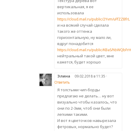
Текстура дерева вот
вертикальная, я ее
использовала
https://cloud.mail.ru/public/2Yvm/uFfZZBfrL
и на всякий случай сделала
такого же оттенка
горизонтальную, ну мало ли,
вдруг понадобится
https://cloud.mail.ru/public/KBaS/hbWQbFr
нейтральный такой цвет, мне
кажется, будет хорошо
Элина
09.02.2018 в 11:35 ·
Ответить
Я толстыми чип-борды
предлагаю не делать… ну вот
визуально чтобы казалось, что
они по 2-3мм, чтоб они были
легкими такими.
И вот я цветочков навырезала
фетровых, нормально будет?