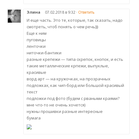
Элина
07.02.2018 в 9:32 ·
Ответить
И еще часть. Это те, которые, так сказать, надо
смотреть, чтоб понять о чем речь)))
Еще к ним
пуговицы
ленточки
ниточки-бантики
разные крепежи — типа скрепок, кнопок, и есть
такие металлические крпежи, выпуклые,
красивые
ворд арт — на кружочках, на прозрачных
подложках, как чип-борд или большой красивый
текст
подложки под фото (будем с рваными краями?
мне что-то не очень хочется)
нужны прошивки разные интересные
бумага