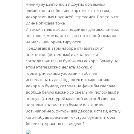
минимуму цветочкой и других объемных
элементов и побольше карточек с текстом,
декоративных надписей, стрелочек. Вот то, что
Элина описала тоже.
И такой стиль как раз подойдет для школьников
постарше, мне кажется, раз во второй команде
на малышей ориентируются.
Предлагаю в этом наборе отказаться от
цветочков (объемных) и акварелек и
сосредоточится на бумажном декоре. Бумагу на
этом этапе можно делать яркую, с
геометрическими узорами, чтобы ее
использовать для подложек и «вырезания»
декора. А бумагу, которая на фон я бы сделала
вообще белую (можно со светлыми полосками) и
чёрную (с текстурой меловой доски). Я сделаю
несколько вариантов бумаги как я вижу.
Вот, например, фигуры для декора. Кстати, есть у
кого-нибудь красивая текстура бумаги, чтобы
более натурально выглядело?