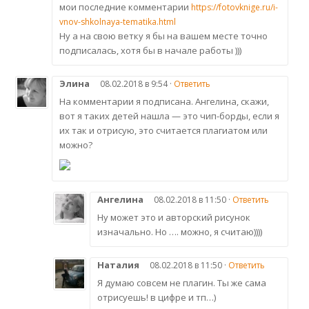
мои последние комментарии
https://fotovknige.ru/i-
vnov-shkolnaya-tematika.html
Ну а на свою ветку я бы на вашем месте точно
подписалась, хотя бы в начале работы )))
Элина
08.02.2018 в 9:54 ·
Ответить
На комментарии я подписана. Ангелина, скажи,
вот я таких детей нашла — это чип-борды, если я
их так и отрисую, это считается плагиатом или
можно?
Ангелина
08.02.2018 в 11:50 ·
Ответить
Ну может это и авторский рисунок
изначально. Но …. можно, я считаю))))
Наталия
08.02.2018 в 11:50 ·
Ответить
Я думаю совсем не плагин. Ты же сама
отрисуешь! в цифре и тп…)