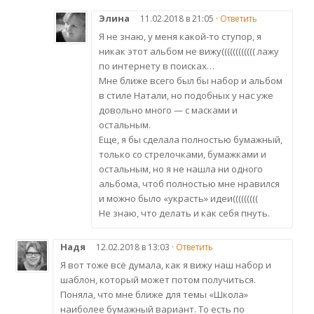
Элина
11.02.2018 в 21:05 ·
Ответить
Я не знаю, у меня какой-то ступор, я
никак этот альбом не вижу(((((((((((( лажу
по интернету в поисках…
Мне ближе всего был бы набор и альбом
в стиле Натали, но подобных у нас уже
довольно много — с масками и
остальным.
Еще, я бы сделала полностью бумажный,
только со стрелочками, бумажками и
остальным, но я не нашла ни одного
альбома, чтоб полностью мне нравился
и можно было «украсть» идеи(((((((((
Не знаю, что делать и как себя пнуть.
Надя
12.02.2018 в 13:03 ·
Ответить
Я вот тоже всё думала, как я вижу наш набор и
шаблон, который может потом получиться.
Поняла, что мне ближе для темы «Школа»
наиболее бумажный вариант. То есть по