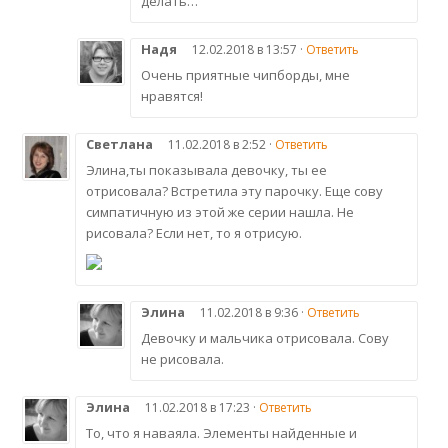
делать…
Надя
12.02.2018 в 13:57 ·
Ответить
Очень приятные чипборды, мне
нравятся!
Светлана
11.02.2018 в 2:52 ·
Ответить
Элина,ты показывала девочку, ты ее
отрисовала? Встретила эту парочку. Еще сову
симпатичную из этой же серии нашла. Не
рисовала? Если нет, то я отрисую.
Элина
11.02.2018 в 9:36 ·
Ответить
Девочку и мальчика отрисовала. Сову
не рисовала.
Элина
11.02.2018 в 17:23 ·
Ответить
То, что я наваяла. Элементы найденные и