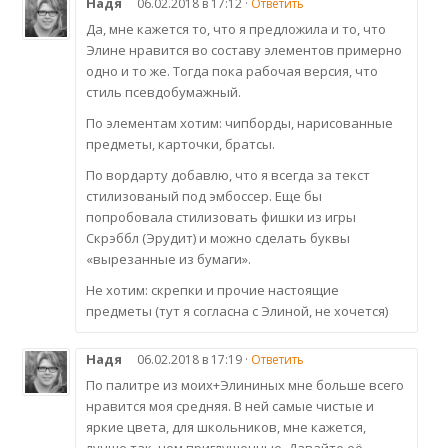
Надя
06.02.2018 в 17:12 ·
Ответить
Да, мне кажется то, что я предложила и то, что
Элине нравится во составу элементов примерно
одно и то же. Тогда пока рабочая версия, что
стиль псевдобумажный.
По элементам хотим: чипборды, нарисованные
предметы, карточки, братсы.
По вордарту добавлю, что я всегда за текст
стилизованый под эмбоссер. Еще бы
попробовала стилизовать фишки из игры
Скрэббл (Эрудит) и можно сделать буквы
«вырезанные из бумаги».
Не хотим: скрепки и прочие настоящие
предметы (тут я согласна с Элиной, не хочется)
Надя
06.02.2018 в 17:19 ·
Ответить
По палитре из моих+Элининых мне больше всего
нравится моя средняя. В ней самые чистые и
яркие цвета, для школьников, мне кажется,