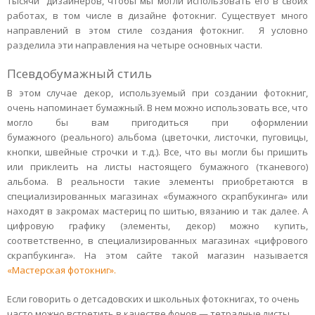
тысячи дизайнеров, чтобы мы могли использовать его в своих
работах, в том числе в дизайне фотокниг. Существует много
направлений в этом стиле создания фотокниг. Я условно
разделила эти направления на четыре основных части.
Псевдобумажный стиль
В этом случае декор, используемый при создании фотокниг,
очень напоминает бумажный. В нем можно использовать все, что
могло бы вам пригодиться при оформлении
бумажного (реального) альбома (цветочки, листочки, пуговицы,
кнопки, швейные строчки и т.д.). Все, что вы могли бы пришить
или приклеить на листы настоящего бумажного (тканевого)
альбома. В реальности такие элементы приобретаются в
специализированных магазинах «бумажного скрапбукинга» или
находят в закромах мастериц по шитью, вязанию и так далее. А
цифровую графику (элементы, декор) можно купить,
соответственно, в специализированных магазинах «цифрового
скрапбукинга». На этом сайте такой магазин называется
«Мастерская фотокниг».
Если говорить о детсадовских и школьных фотокнигах, то очень
часто можно встретить в качестве фонов — тетрадные листы,