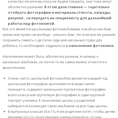
качество печати мы пока не будем говорить, они тоже могут
абсолютно разными.
В этом деле главное — тщательно
отобрать фотографии и материалы (тексты, награды,
рисунки…) и передать их специалисту для дальнейшей
работы над фотокнигой.
Всё это является школьными фотоальбомами. Какой из них Вам
нужен или нужен ли вообще – решать Вам. Но если все же решили
сохранить память о детском саде или школьных годах для
ребенка, то необходимо задуматься
о наполнении фотокниги.
Наполнение может быть абсолютно разным, я напишу о
школьных альбомах, но почти то же самое можно отнести и к
дошкольным:
Очень часто, школьный фотоальбом делается каждый год
школьным фотографом, выполняется в виде папки-
планшета, содержит маленькие портретные фотографии
всего класса или групповую фотографию и один крупный
портрет ученика. К окончанию школы у родителей
набирается коллекция таких альбомов за все годы школы.
В выпускных классах (4 и 11), если родители хотят, чтобы детям
вручили что-то существеннее папки-планшета, то они