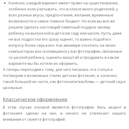
Конечно, каждый вариант имеет право на существование,
особенно если учитывать, что в классе много родителей, у
всех разные вкусы, предпочтения, желания, временные
возможности и самое главное бюджет. Но если вы все же
решили сделать настоящий памятный подарок своему
ребенку на выпускной в детском саду или школе, пусть даже
не все подростки его сразу оценят, то важно подойти к
вопросу более серьезно. Как минимум откопать на своих
компьютерах все скопившиеся у вас фотографии, связанные
со школой ребенка, оценить масштаб и продумать в каком
варианте вы бы хотели их оформить.
А теперь переходим к тому, для чего писалась эта статья и
поговорим о возможных стилях детских фотокниг, и, конечно,
такой большой их части, как фотокниги/альбомы — детский сад и
школьные.
Классическое оформление
В этом случае основой являются фотографии. Весь акцент в
фотокниге сделан на них, и ничего не отвлекает нашего
внимания от сюжета фотографий.