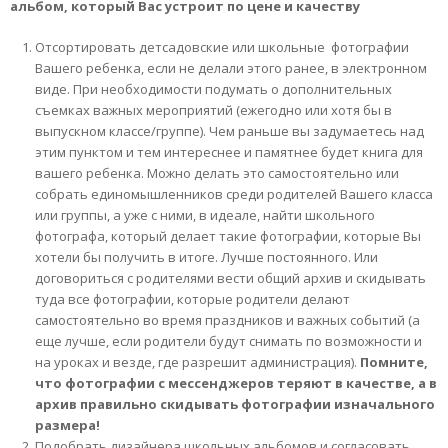
альбом, который Вас устроит по цене и качеству
Отсортировать детсадовские или школьные фотографии
Вашего ребенка, если не делали этого ранее, в электронном
виде. При необходимости подумать о дополнительных
съемках важных мероприятий (ежегодно или хотя бы в
выпускном классе/группе). Чем раньше вы задумаетесь над
этим пунктом и тем интереснее и памятнее будет книга для
вашего ребенка. Можно делать это самостоятельно или
собрать единомышленников среди родителей Вашего класса
или группы, а уже с ними, в идеале, найти школьного
фотографа, который делает такие фотографии, которые Вы
хотели бы получить в итоге. Лучше постоянного. Или
договориться с родителями вести общий архив и скидывать
туда все фотографии, которые родители делают
самостоятельно во время праздников и важных событий (а
еще лучше, если родители будут снимать по возможности и
на уроках и везде, где разрешит администрация).
Помните,
что фотографии с мессенджеров теряют в качестве, а в
архив правильно скидывать фотографии изначального
размера!
Подобрать дизайнера школьных альбомов и согласовать