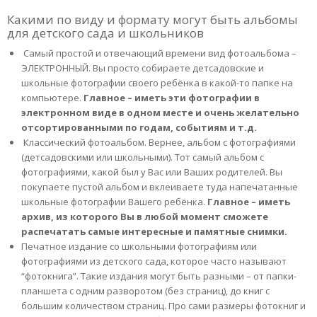
Какими по виду и формату могут быть альбомы
для детского сада и школьников
Самый простой и отвечающий времени вид фотоальбома –
ЭЛЕКТРОННЫЙ. Вы просто собираете детсадовские и
школьные фотографии своего ребёнка в какой-то папке на
компьютере.
Главное – иметь эти фотографии в
электронном виде в одном месте и очень желательно
отсортированными по годам, событиям и т.д.
Классический фотоальбом. Вернее, альбом с фотографиями
(детсадовскими или школьными). Тот самый альбом с
фотографиями, какой был у Вас или Ваших родителей. Вы
покупаете пустой альбом и вклеиваете туда напечатанные
школьные фотографии Вашего ребёнка.
Главное – иметь
архив, из которого Вы в любой момент сможете
распечатать самые интересные и памятные снимки.
Печатное издание со школьными фотографиям или
фотографиями из детского сада, которое часто называют
“фотокнига”. Такие издания могут быть разными – от папки-
планшета с одним разворотом (без страниц), до книг с
большим количеством страниц. Про сами размеры фотокниг и