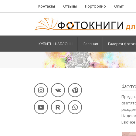
Контакты
Отзывы
Портфолио
Опыт
КУПИТЬ ШАБЛОНЫ
Главная
Галерея фоток
Фото
Предс
светят
рожден
Надеюс
Евочке