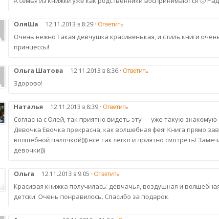
А семья из книжки уже как родственники воспринимаются 🙂 Рада
ОляШа
12.11.2013 в 8:29 ·
Ответить
Очень нежно Такая девчушка красивенькая, и стиль книги очен
принцессы!
Ольга Шатова
12.11.2013 в 8:36 ·
Ответить
Здорово!
Наталья
12.11.2013 в 8:39 ·
Ответить
Согласна с Олей, так приятно видеть эту — уже такую знакомую 
Девочка Евочка прекрасна, как волшебная фея! Книга прямо зав
волшебной палочкой)))) все так легко и приятно смотреть! Зам
девочки)))
Ольга
12.11.2013 в 9:05 ·
Ответить
Красивая книжка получилась: девчачья, воздушная и волшебная
детски. Очень понравилось. Спасибо за подарок.