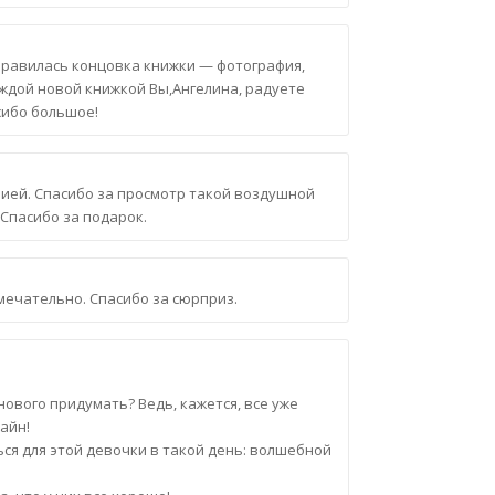
нравилась концовка книжки — фотография,
аждой новой книжкой Вы,Ангелина, радуете
сибо большое!
зией. Спасибо за просмотр такой воздушной
 Спасибо за подарок.
мечательно. Спасибо за сюрприз.
ового придумать? Ведь, кажется, все уже
айн!
ься для этой девочки в такой день: волшебной