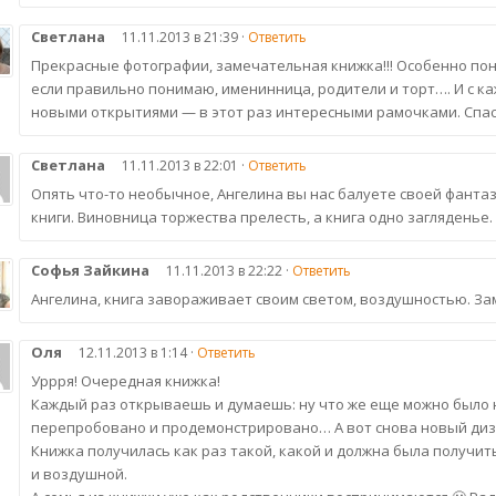
Светлана
11.11.2013 в 21:39 ·
Ответить
Прекрасные фотографии, замечательная книжка!!! Особенно по
если правильно понимаю, именинница, родители и торт…. И с к
новыми открытиями — в этот раз интересными рамочками. Спа
Светлана
11.11.2013 в 22:01 ·
Ответить
Опять что-то необычное, Ангелина вы нас балуете своей фанта
книги. Виновница торжества прелесть, а книга одно загляденье.
Софья Зайкина
11.11.2013 в 22:22 ·
Ответить
Ангелина, книга завораживает своим светом, воздушностью. За
Оля
12.11.2013 в 1:14 ·
Ответить
Уррря! Очередная книжка!
Каждый раз открываешь и думаешь: ну что же еще можно было н
перепробовано и продемонстрировано… А вот снова новый диз
Книжка получилась как раз такой, какой и должна была получит
и воздушной.