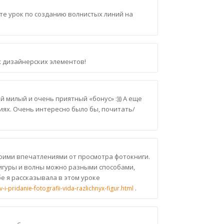
айте урок по созданию волнистых линий на
х дизайнерских элементов!
й милый и очень приятный «бонус» :))) А еще
иях. Очень интересно было бы, почитать/
воими впечатлениями от просмотра фотокниги.
фигуры и волны можно разными способами,
е я рассказывала в этом уроке
.
i-pridanie-fotografii-vida-razlichnyx-figur.html