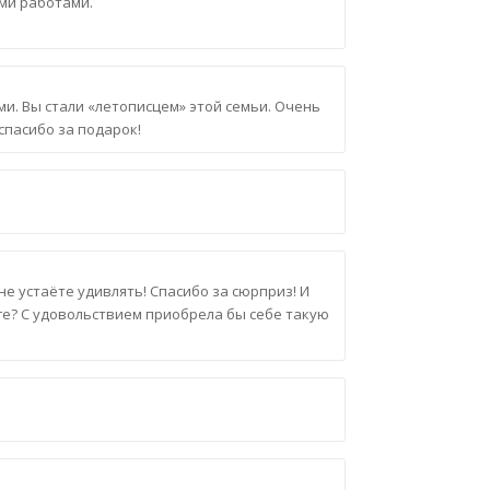
ыми работами.
и. Вы стали «летописцем» этой семьи. Очень
спасибо за подарок!
е устаёте удивлять! Спасибо за сюрприз! И
ге? С удовольствием приобрела бы себе такую