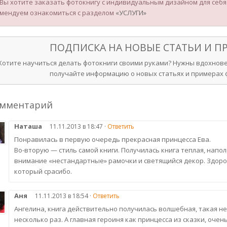
 Вы хотите заказать фотокнигу с индивидуальным дизайном для себя и
мендуем ознакомиться с разделом
«УСЛУГИ»
ПОДПИСКА НА НОВЫЕ СТАТЬИ И 
Хотите научиться делать фотокниги своими руками? Нужны вдохнове
получайте информацию о новых статьях и примерах ф
омментарий
Наташа
11.11.2013 в 18:47 ·
Ответить
Понравилась в первую очередь прекрасная принцесса Ева.
Во-вторую — стиль самой книги. Получилась книга теплая, нап
внимание «нестандартные» рамочки и светящийся декор. Здоро
который срасибо.
Аня
11.11.2013 в 18:54 ·
Ответить
Ангелина, книга действительно получилась волшебная, такая н
несколько раз. А главная героиня как принцесса из сказки, очен