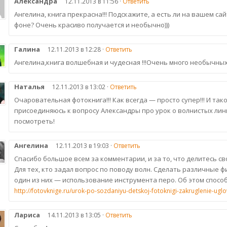
Александра
12.11.2013 в 11:56 ·
Ответить
Ангелина, книга прекрасна!!! Подскажите, а есть ли на вашем с
фоне? Очень красиво получается и необычно)))
Галина
12.11.2013 в 12:28 ·
Ответить
Ангелина,книга волшебная и чудесная !!!Очень много необычны
Наталья
12.11.2013 в 13:02 ·
Ответить
Очаровательная фотокнига!!! Как всегда — просто супер!!! И тако
присоединяюсь к вопросу Александры про урок о волнистых лин
посмотреть!
Ангелина
12.11.2013 в 19:03 ·
Ответить
Спасибо большое всем за комментарии, и за то, что делитесь с
Для тех, кто задал вопрос по поводу волн. Сделать различные 
один из них — использование инструмента перо. Об этом способ
http://fotovknige.ru/urok-po-sozdaniyu-detskoj-fotoknigi-zakruglenie-uglov-
Лариса
14.11.2013 в 13:05 ·
Ответить