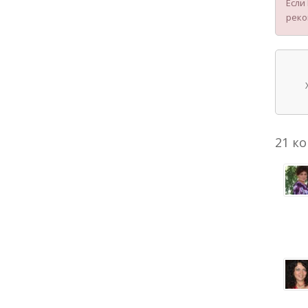
Если
реко
21 к