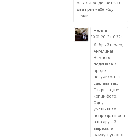
остальное делается в
два приема)))). Жду,
Нелли!
Нелли
30.01.2013 в 0:32 ·
Добрый вечер,
Ангелина!
Немного
подумала и
вроде
получилось. Я
сделала так.
Открыла две
копии фото.
Одну
уменьшила
непрозрачность,
а на другой
вырезала
рамку, нужного