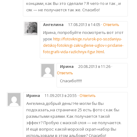
концами, как Вы это сделали ? Я чего-то и так , и
сяк — не получается так же. Спасибо!
Ангелина
17.08.2013 в 14:05 ·
Ответить
Ирина, попробуйте посмотреть вот этот
урок
http://fotovknige.ru/urok-po-sozdaniyu-
detskoj-fotoknigi-zakruglenie-uglov-i-pridanie-
.
fotografii-vida-razlichnyx-figur.html
Ирина
20.08.2013 в 11:26 ·
Ответить
Спасибо!!!!!!
Ирина
11.09.2013 в 20:55 ·
Ответить
Ангелина,добрый день! Не могли бы Вы
подсказать,на страничке 25 есть фото с как бы
размытыми краями. Как получается такой
эффект? Пробую с маской слоя — не получается.
И ещё вопрос: какой морской скрап-набор Вы
использовали в этом альбоме? Спасибо!