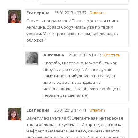
Екатерина
25.01.2013 в 23:57 ·
Ответить
О-очень понравилось! Такая эффектная книга.
Ангелина, браво! Соскучилась уже по твоим
урокам. Может расскажешь нам, как делалась
обложка?
Ангелина
26.01.2013 в 10:18 ·
Ответить
Спасибо, Екатерина. Может быть как-
нибудь и расскажу ;). А я все думаю,
заметит кто-нибудь мою новинку. Я
давно эффект карандаша не
использовала, а на обложке вообще в
первый раз сделала ))))
Екатерина
26.01.2013 в 14:41 ·
Ответить
Заметила-заметила 🙂 Элегантная и интересная
такая обложка получилась. И карандаш, и маска,
и эффект выделения (не знаю, как называется
правильно) Буду ждать урока. А может в игру как-