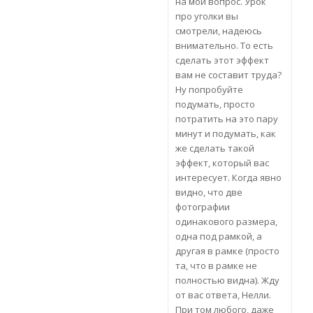
на мой вопрос. Урок
про уголки вы
смотрели, надеюсь
внимательно. То есть
сделать этот эффект
вам не составит труда?
Ну попробуйте
подумать, просто
потратить на это пару
минут и подумать, как
же сделать такой
эффект, который вас
интересует. Когда явно
видно, что две
фотографии
одинакового размера,
одна под рамкой, а
другая в рамке (просто
та, что в рамке не
полностью видна). Жду
от вас ответа, Нелли.
При том любого, даже