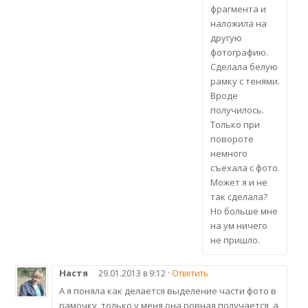
фрагмента и
наложила на
другую
фотографию.
Сделала белую
рамку с тенями.
Вроде
получилось.
Только при
повороте
немного
съехала с фото.
Может я и не
так сделала?
Но больше мне
на ум ничего
не пришло.
Настя
29.01.2013 в 9:12 ·
Ответить
А я поняла как делается выделение части фото в
рамочку, только у меня она ровная получается, а