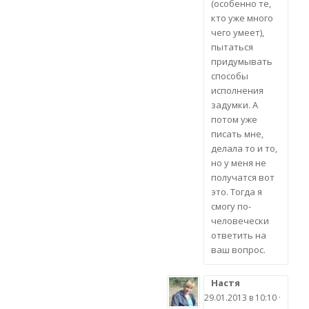
(особенно те,
кто уже много
чего умеет),
пытаться
придумывать
способы
исполнения
задумки. А
потом уже
писать мне,
делала то и то,
но у меня не
получатся вот
это. Тогда я
смогу по-
человечески
ответить на
ваш вопрос.
Настя
29.01.2013 в 10:10 ·