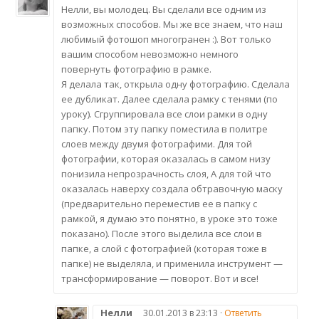
Нелли, вы молодец. Вы сделали все одним из
возможных способов. Мы же все знаем, что наш
любимый фотошоп многогранен :). Вот только
вашим способом невозможно немного
повернуть фотографию в рамке.
Я делала так, открыла одну фотографию. Сделала
ее дубликат. Далее сделала рамку с тенями (по
уроку). Сгруппировала все слои рамки в одну
папку. Потом эту папку поместила в политре
слоев между двумя фотографими. Для той
фотографии, которая оказалась в самом низу
понизила непрозрачность слоя, А для той что
оказалась наверху создала обтравочную маску
(предварительно переместив ее в папку с
рамкой, я думаю это понятно, в уроке это тоже
показано). После этого выделила все слои в
папке, а слой с фотографией (которая тоже в
папке) не выделяла, и применила инструмент —
трансформирование — поворот. Вот и все!
Нелли
30.01.2013 в 23:13 ·
Ответить