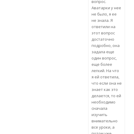
вопрос.
Аватарки у нее
не было, я ее
не знала. Я
ответили на
этот вопрос
достаточно
подробно, она
задала еще
один вопрос,
еще более
легкий. На что
я ей ответила,
что если она не
знает как это
делается, то ей
необходимо
сначала
изучить
внимательно
все уроки, а
потом уже