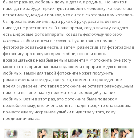
бывает разная, любовь к дому, к детям, к родине… Но, никто и
никогда не забудет ярких чувств любви к человеку, которого вы
встретили однажды и поняли, что он тот с которым вам хотелось
бы прожить всю жизнь, идти рука об руку, растить детей и
никогда не расставаться. В наше время, когда почти у каждого
есть цифровые фотоаппараты, создать
фотокнигу про свою
историю
любви совсем не сложно. Нужно только почаще
фотографироваться вместе, а затем, разместив эти фотографии в
фотокнигу про вашу историю любви, вновь и вновь
возвращаться к незабываемым моментам. Фотокнига love story
может стать оригинальным подарком и сюрпризом для ваших
любимых. Темой для такой фотокниги может послужить
романтическая поездка, прогулка, совместно проведенное
время. Я уверена, что такая фотокнига не оставит равнодушным
никого и вызовет массу положительных эмоций у ваших
любимых. Вот и в этот раз, это фотокнига была подарком
возлюбленному, мне очень хочется надеяться, что она вызвала
по-настоящему искренние улыбки и чувства у того, кому
предназначалась.