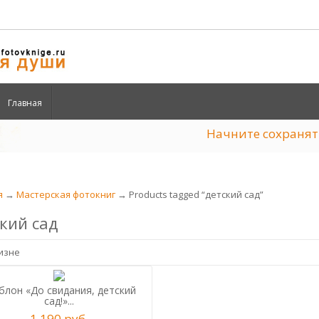
Главная
Начните сохран
я
→
Мастерская фотокниг
→ Products tagged “детский сад”
кий сад
лон «До свидания, детский
сад!»...
1,190
р
уб.