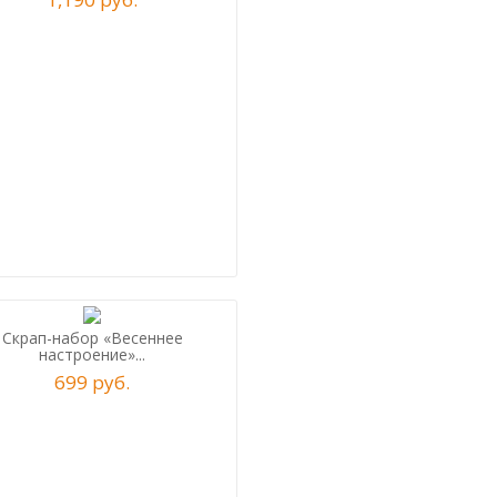
Скрап-набор «Весеннее
настроение»...
699
р
уб.