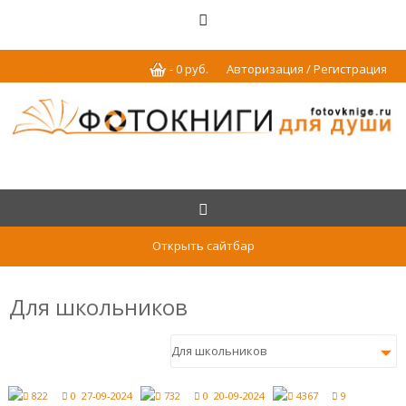
-
0
р
уб.
Авторизация / Регистрация
Открыть сайтбар
Для школьников
822
0
27-09-2024
732
0
20-09-2024
4367
9