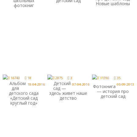
школьных
детский сад
Новые шаблоны
фотокниг
16740
18
2875
3
11390
35
Альбом
Детский
18-04-2016
07-04-2016
05-09-2013
Фотокнига
для
сад —
— история про
детского сада
здесь живет наше
детский сад
«Детский сад
детство
круглый год»