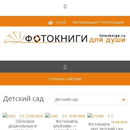
-
0
р
уб.
Авторизация / Регистрация
Открыть сайтбар
Детский сад
822
0
27-09-2024
663
0
19-09-2024
12608
7
Обложки
Фотокниги,
19-04-2018
Фотокниги
дошкольных и
альбомы —
про детский сад.