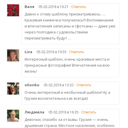
Валя
05.02.2018 в 10:21 ·
Ответить
Давно к этому шаблону присматриваюсь ….
Красивая книжечка получилась!!! Воспоминания
и впечатления записаны и сфотканы — даже уже
через полгодика с удовольствием
пересматривать будут …
Liza
05.02.2018 в 10:55 ·
Ответить
Интересный шаблон, очень красивые места и
прекрасные фотографии! Впечатления на всю
жизнь!
olionko
05.02.2018 в 13:32 ·
Ответить
Очень интересный и необычный шаблон! Ну а
Грузия восхитительна как всегда!)
Людмила
05.02.2018 в 16:35 ·
Ответить
Девочки, спасибо за отзывы. Грузия — очень
душевная страна. Местное население, особенно