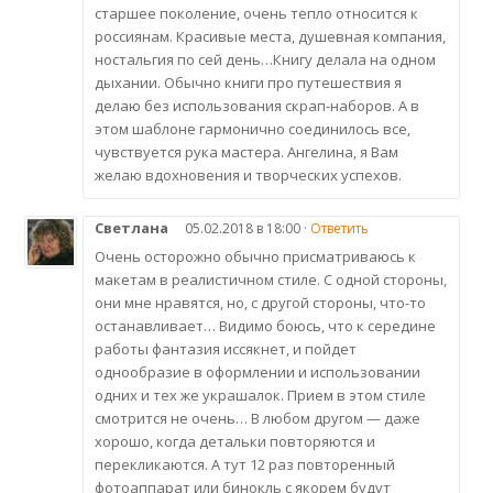
старшее поколение, очень тепло относится к
россиянам. Красивые места, душевная компания,
ностальгия по сей день…Книгу делала на одном
дыхании. Обычно книги про путешествия я
делаю без использования скрап-наборов. А в
этом шаблоне гармонично соединилось все,
чувствуется рука мастера. Ангелина, я Вам
желаю вдохновения и творческих успехов.
Светлана
05.02.2018 в 18:00 ·
Ответить
Очень осторожно обычно присматриваюсь к
макетам в реалистичном стиле. С одной стороны,
они мне нравятся, но, с другой стороны, что-то
останавливает… Видимо боюсь, что к середине
работы фантазия иссякнет, и пойдет
однообразие в оформлении и использовании
одних и тех же украшалок. Прием в этом стиле
смотрится не очень… В любом другом — даже
хорошо, когда детальки повторяются и
перекликаются. А тут 12 раз повторенный
фотоаппарат или бинокль с якорем будут