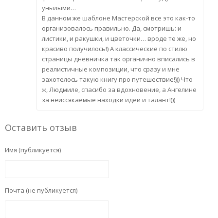
унылыми…
В данном же шаблоне Мастерской все это как-то
организовалось правильно. Да, смотришь: и
листики, и ракушки, и цветочки… вроде те же, но
красиво получилось!) А классические по стилю
страницы дневничка так органично вписались в
реалистичные композиции, что сразу и мне
захотелось такую книгу про путешествие!))) Что
ж, Людмиле, спасибо за вдохновение, а Ангелине
за неиссякаемые находки идеи и талант!)))
Оставить отзыв
Имя (публикуется)
Почта (не публикуется)