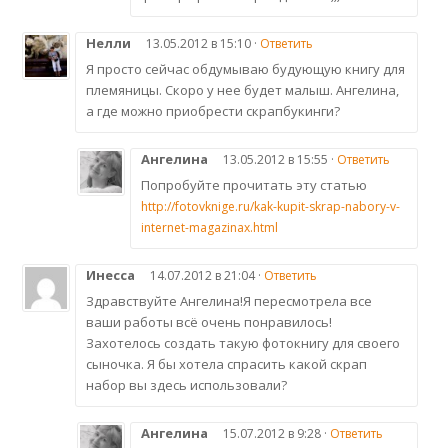
Нелли
13.05.2012 в 15:10 ·
Ответить
Я просто сейчас обдумываю будующую книгу для
племяницы. Скоро у нее будет малыш. Ангелина,
а где можно приобрести скрапбукинги?
Ангелина
13.05.2012 в 15:55 ·
Ответить
Попробуйте прочитать эту статью
http://fotovknige.ru/kak-kupit-skrap-nabory-v-
internet-magazinax.html
Инесса
14.07.2012 в 21:04 ·
Ответить
Здравствуйте Ангелина!Я пересмотрела все
ваши работы всё очень понравилось!
Захотелось создать такую фотокнигу для своего
сыночка. Я бы хотела спрасить какой скрап
набор вы здесь использовали?
Ангелина
15.07.2012 в 9:28 ·
Ответить