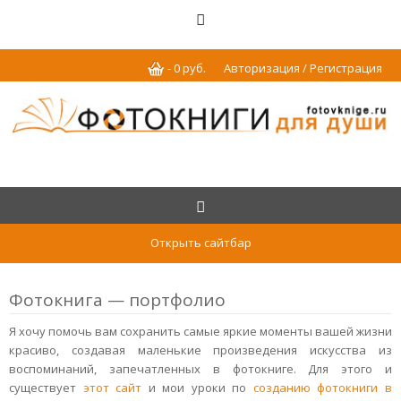
-
0
р
уб.
Авторизация / Регистрация
Открыть сайтбар
Фотокнига — портфолио
Я хочу помочь вам сохранить самые яркие моменты вашей жизни
красиво, создавая маленькие произведения искусства из
воспоминаний, запечатленных в фотокниге. Для этого и
существует
этот сайт
и мои уроки по
созданию фотокниги в