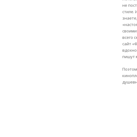
не пос
стиле. 
знаете
«насто
своими
всего с
сайт «
вдохно
пишут м
Поэтом
кинопл
душевн