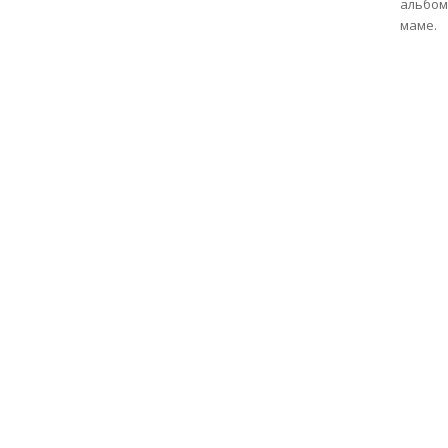
альбом
маме.