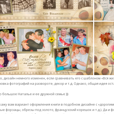
о, дизайн немного изменен, если сравнивать его с шаблоном «Вся жи
новка фотографий на развороте, декор и т.д. Однако, общая идея ос
о большое Наталье и ее дружной семье )))
кажу вам вариант оформления книги в подобном дизайне с «дорогим
ые форзацы, обрезы под золото, французский корешок и т.д.). Да и 