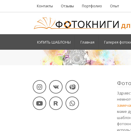
Контакты
Отзывы
Портфолио
Опыт
КУПИТЬ ШАБЛОНЫ
Главная
Галерея фоток
Фото
Здравс
немног
замеча
маме д
шаблон
фотокн
исполь