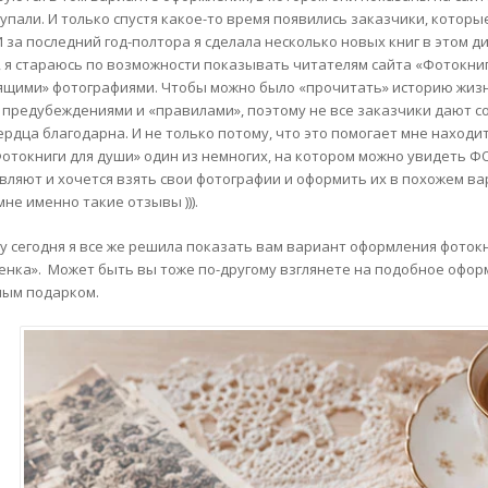
тупали. И только спустя какое-то время появились заказчики, котор
И за последний год-полтора я сделала несколько новых книг в этом ди
, я стараюсь по возможности показывать читателям сайта «Фотокни
ящими» фотографиями. Чтобы можно было «прочитать» историю жизн
 предубеждениями и «правилами», поэтому не все заказчики дают согл
ердца благодарна. И не только потому, что это помогает мне находи
Фотокниги для души» один из немногих, на котором можно увидеть Ф
вляют и хочется взять свои фотографии и оформить их в похожем вар
не именно такие отзывы ))).
у сегодня я все же решила показать вам вариант оформления фотокн
енка». Может быть вы тоже по-другому взглянете на подобное офор
ым подарком.