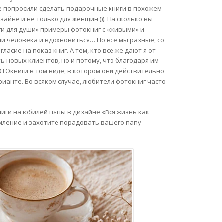
ые попросили сделать подарочные книги в похожем
зайне и не только для женщин ))). На сколько вы
ги для души» примеры фотокниг с «живыми» и
и человека и вдохновиться… Но все мы разные, со
асие на показ книг. А тем, кто все же дают я от
ть новых клиентов, но и потому, что благодаря им
ОТОкниги в том виде, в котором они действительно
ианте. Во всяком случае, любители фотокниг часто
иги на юбилей папы в дизайне «Вся жизнь как
мление и захотите порадовать вашего папу