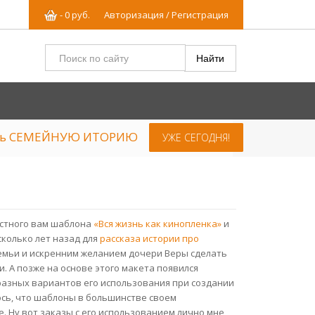
-
0
р
уб.
Авторизация / Регистрация
ять СЕМЕЙНУЮ ИТОРИЮ
УЖЕ СЕГОДНЯ!
естного вам шаблона
«Вся жизнь как кинопленка»
и
колько лет назад для
рассказа истории про
семьи и искренним желанием дочери Веры сделать
 А позже на основе этого макета появился
 разных вариантов его использования при создании
ось, что шаблоны в большинстве своем
. Ну вот заказы с его использованием лично мне