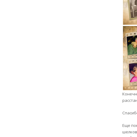
Конечн
расста
Спасиб
Еще по
шелков