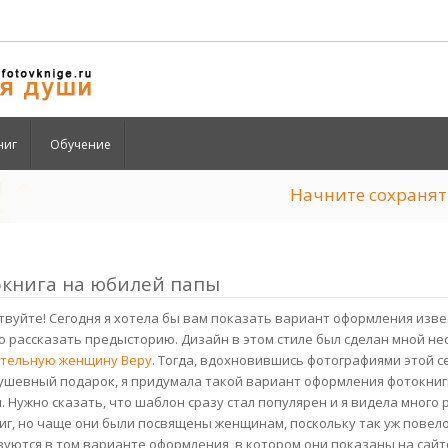
ниг
Обучение
Начните сохран
книга на юбилей папы
твуйте! Сегодня я хотела бы вам показать вариант оформления изв
о рассказать предысторию. Дизайн в этом стиле был сделан мной нес
тельную женщину Веру
. Тогда, вдохновившись фотографиями этой 
ушевный подарок, я придумала такой вариант оформления фотокниги.
. Нужно сказать, что шаблон сразу стал популярен и я видела много
иг, но чаще они были посвящены женщинам, поскольку так уж повел
зуются в том варианте оформления, в котором они показаны на сайте