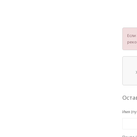
Если
реко
Оста
Имя (пу
Почта (