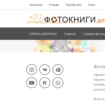
Контакты
Отзывы
Портфолио
Опыт
КУПИТЬ ШАБЛОНЫ
Главная
Галерея фоток
Фото
Здравс
Кирилл
челове
расска
Всего в