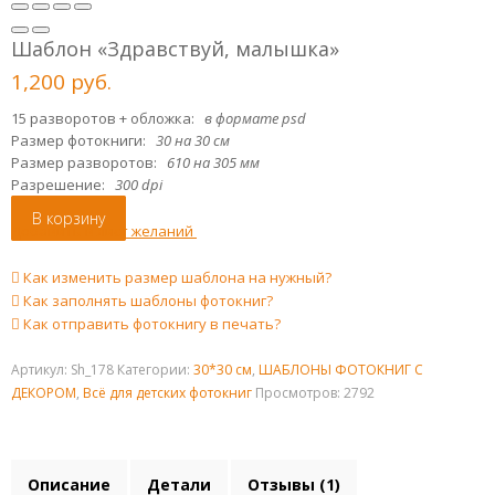
Шаблон «Здравствуй, малышка»
1,200
р
уб.
15 разворотов + обложка:
в формате psd
Размер фотокниги:
30 на 30 см
Размер разворотов:
610 на 305 мм
Разрешение:
300 dpi
В корзину
Добавить в лист желаний
Как изменить размер шаблона на нужный?
Как заполнять шаблоны фотокниг?
Как отправить фотокнигу в печать?
Артикул:
Sh_178
Категории:
30*30 см
,
ШАБЛОНЫ ФОТОКНИГ С
ДЕКОРОМ
,
Всё для детских фотокниг
Просмотров: 2792
Описание
Детали
Отзывы (1)