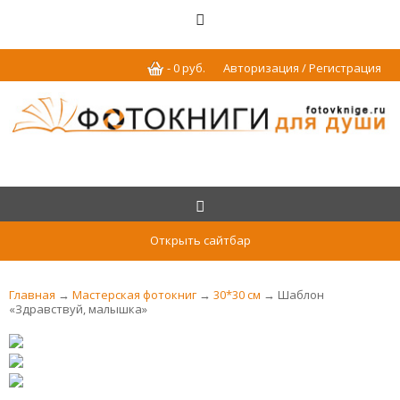
-
0
р
уб.
Авторизация / Регистрация
Открыть сайтбар
Главная
→
Мастерская фотокниг
→
30*30 см
→ Шаблон
«Здравствуй, малышка»