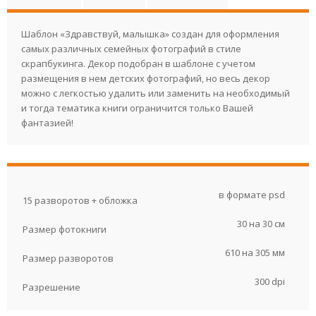
Шаблон «Здравствуй, малышка» создан для оформления
самых различных семейных фотографий в стиле
скрапбукинга. Декор подобран в шаблоне с учетом
размещения в нем детских фотографий, но весь декор
можно с легкостью удалить или заменить на необходимый
и тогда тематика книги ограничится только Вашей
фантазией!
в формате psd
15 разворотов + обложка
30 на 30 см
Размер фотокниги
610 на 305 мм
Размер разворотов
300 dpi
Разрешение