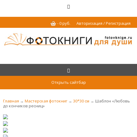
-
0
р
уб.
Авторизация / Регистрация
Открыть сайтбар
Главная
→
Мастерская фотокниг
→
30*30 см
→ Шаблон «Любовь
до кончиков ресниц»