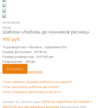
Шаблон «Любовь до кончиков ресниц»
900
р
уб.
10 разворотов + обложка:
в формате Psd
Размер фотокниги:
30*30 см
Размер разворотов:
610*305 мм
Разрешение:
300 dpi
В корзину
Добавить в лист желаний
Как изменить размер шаблона на нужный?
Как заполнять шаблоны фотокниг?
Как отправить фотокнигу в печать?
Артикул:
Sh_142
Категории:
30*30 см
,
ШАБЛОНЫ ФОТОКНИГ С
ДЕКОРОМ
,
Всё для свадебных фотокниг
Просмотров: 2095