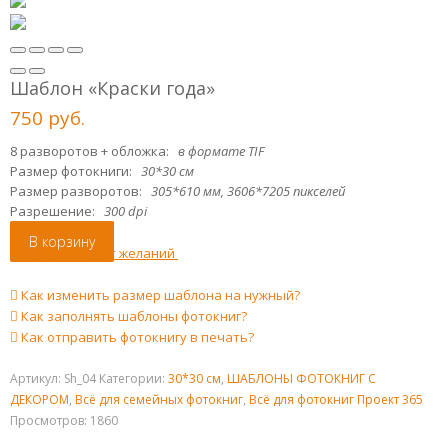
Шаблон «Краски года»
750
р
уб.
8 разворотов + обложка:
в формате TIF
Размер фотокниги:
30*30 см
Размер разворотов:
305*610 мм, 3606*7205 пикселей
Разрешение:
300 dpi
В корзину
Добавить в лист желаний
Как изменить размер шаблона на нужный?
Как заполнять шаблоны фотокниг?
Как отправить фотокнигу в печать?
Артикул:
Sh_04
Категории:
30*30 см
,
ШАБЛОНЫ ФОТОКНИГ С
ДЕКОРОМ
,
Всё для семейных фотокниг
,
Всё для фотокниг Проект 365
Просмотров: 1860