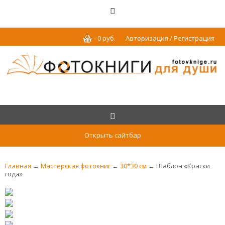
-
0
р
уб.
Авторизация / Регистрация
Открыть сайтбар
Главная
→
Мастерская фотокниг
→
30*30 см
→ Шаблон «Краски
года»