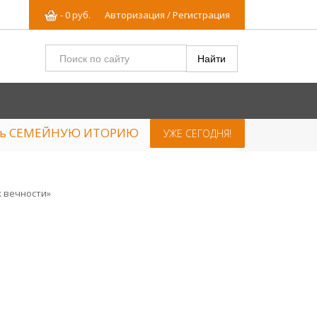
-
0
р
уб.
Авторизация / Регистрация
ять СЕМЕЙНУЮ ИТОРИЮ
УЖЕ СЕГОДНЯ!
х вечности»