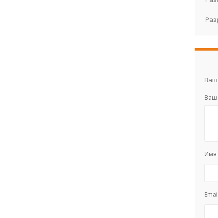
Раз
Ваш 
Ваш
Им
Emai