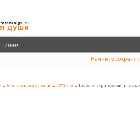
Главная
Начните сохран
я
→
Мастерская фотокниг
→
20*30 см
→ Шаблон «Краткий миг в глаза