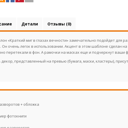
сание
Детали
Отзывы (0)
лон «Краткий миг в глазах вечности» замечательно подойдет для р
. Он очень легок в использовании. Акцент в этом шаблоне сделан на
вно перетекали в фон. А рамочки на масках еще и подчеркнут ваши 
 декор, представленный на превью (бумага, маски, кластеры), прису
разворотов + обложка
мер фотокниги
мер разворотов