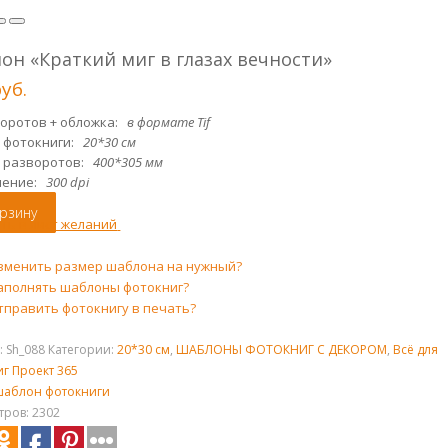
он «Краткий миг в глазах вечности»
р
уб.
воротов + обложка:
в формате Tif
 фотокниги:
20*30 см
 разворотов:
400*305 мм
шение:
300 dpi
орзину
ть в лист желаний
зменить размер шаблона на нужный?
аполнять шаблоны фотокниг?
тправить фотокнигу в печать?
:
Sh_088
Категории:
20*30 см
,
ШАБЛОНЫ ФОТОКНИГ С ДЕКОРОМ
,
Всё для
г Проект 365
шаблон фотокниги
ров: 2302