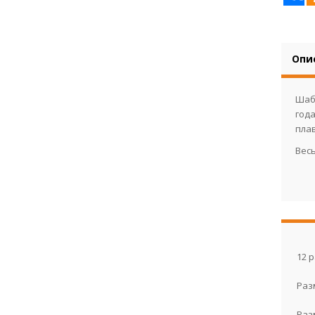
Опи
Шаб
года
пла
Весь
12 
Раз
Раз