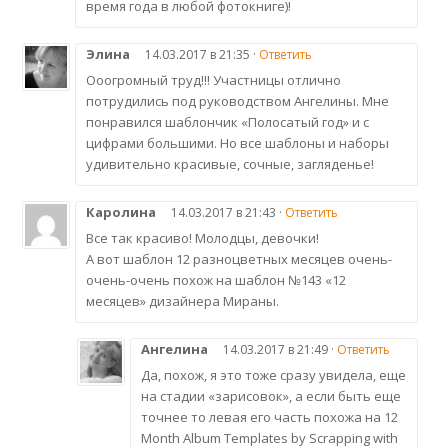
время года в любой фотокниге)!
Элина
14.03.2017 в 21:35 ·
Ответить
Ооогромный труд!!! Участницы отлично
потрудились под руководством Ангелины. Мне
понравился шаблончик «Полосатый год» и с
цифрами большими. Но все шаблоны и наборы
удивительно красивые, сочные, загляденье!
Каролина
14.03.2017 в 21:43 ·
Ответить
Все так красиво! Молодцы, девочки!
А вот шаблон 12 разноцветных месяцев очень-
очень-очень похож на шаблон №143 «12
месяцев» дизайнера Мираны.
Ангелина
14.03.2017 в 21:49 ·
Ответить
Да, похож, я это тоже сразу увидела, еще
на стадии «зарисовок», а если быть еще
точнее то левая его часть похожа на 12
Month Album Templates by Scrapping with