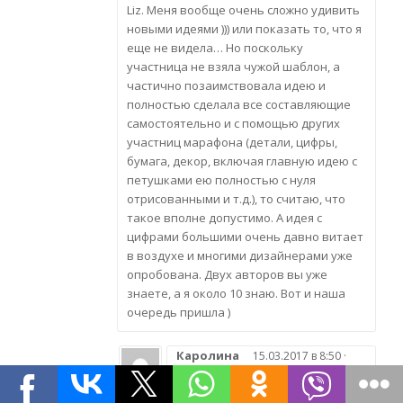
Liz. Меня вообще очень сложно удивить
новыми идеями ))) или показать то, что я
еще не видела… Но поскольку
участница не взяла чужой шаблон, а
частично позаимствовала идею и
полностью сделала все составляющие
самостоятельно и с помощью других
участниц марафона (детали, цифры,
бумага, декор, включая главную идею с
петушками ею полностью с нуля
отрисованными и т.д.), то считаю, что
такое вполне допустимо. А идея с
цифрами большими очень давно витает
в воздухе и многими дизайнерами уже
опробована. Двух авторов вы уже
знаете, а я около 10 знаю. Вот и наша
очередь пришла )
Каролина
15.03.2017 в 8:50 ·
Ответить
Согласна!) Шаблон проработан