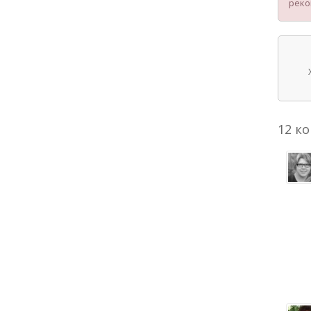
реко
12 к