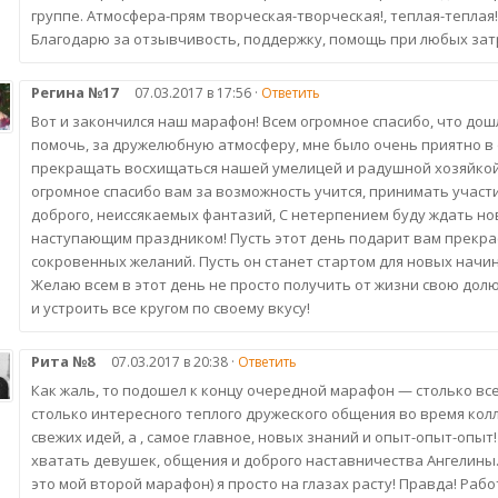
группе. Атмосфера-прям творческая-творческая!, теплая-теплая
Благодарю за отзывчивость, поддержку, помощь при любых зат
Регина №17
07.03.2017 в 17:56 ·
Ответить
Вот и закончился наш марафон! Всем огромное спасибо, что дош
помочь, за дружелюбную атмосферу, мне было очень приятно в 
прекращать восхищаться нашей умелицей и радушной хозяйкой э
огромное спасибо вам за возможность учится, принимать участи
доброго, неиссякаемых фантазий, С нетерпением буду ждать ново
наступающим праздником! Пусть этот день подарит вам прекра
сокровенных желаний. Пусть он станет стартом для новых начи
Желаю всем в этот день не просто получить от жизни свою долю 
и устроить все кругом по своему вкусу!
Рита №8
07.03.2017 в 20:38 ·
Ответить
Как жаль, то подошел к концу очередной марафон — столько всег
столько интересного теплого дружеского общения во время ко
свежих идей, а , самое главное, новых знаний и опыт-опыт-опыт
хватать девушек, общения и доброго наставничества Ангелины. 
это мой второй марафон) я просто на глазах расту! Правда! Раб