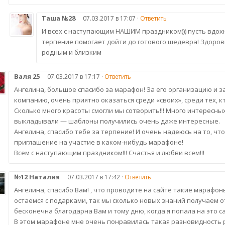
Таша №28
07.03.2017 в 17:07 ·
Ответить
И всех с наступающим НАШИМ праздником))) пусть вдохн
терпение помогает дойти до готового шедевра! Здоровь
родным и близким
Валя 25
07.03.2017 в 17:17 ·
Ответить
Ангелина, большое спасибо за марафон! За его организацию и з
компанию, очень приятно оказаться среди «своих», среди тех, к
Сколько много красоты смогли мы сотворить!!! Много интересных 
выкладывали — шаблоны получились очень даже интересные.
Ангелина, спасибо тебе за терпение! И очень надеюсь на то, чт
приглашение на участие в каком-нибудь марафоне!
Всем с наступающим праздником!!! Счастья и любви всем!!!
№12 Наталия
07.03.2017 в 17:42 ·
Ответить
Ангелина, спасибо Вам! , что проводите на сайте такие марафон
остаемся с подарками, так мы сколько новых знаний получаем от
бесконечна благодарна Вам и тому дню, когда я попала на это с
В этом марафоне мне очень понравилась такая разновидность р