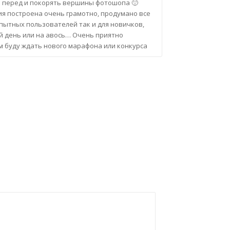
 в перед и покорять вершины фотошопа 🙂
я построена очень грамотно, продумано все
опытных пользователей так и для новичков,
ий день или на авось… Очень приятно
м буду ждать нового марафона или конкурса