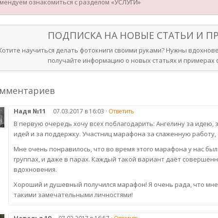
мендуем ознакомиться с разделом
«УСЛУГИ»
ПОДПИСКА НА НОВЫЕ СТАТЬИ И 
Хотите научиться делать фотокниги своими руками? Нужны вдохнове
получайте информацию о новых статьях и примерах ф
омментариев
Надя №11
07.03.2017 в 16:03 ·
Ответить
В первую очередь хочу всех поблагодарить: Ангелину за идею, 
идей и за поддержку. Участниц марафона за слаженную работу, 
Мне очень понравилось, что во время этого марафона у нас был
группах, и даже в парах. Каждый такой вариант даёт совершен
вдохновения.
Хороший и душевный получился марафон! Я очень рада, что мне
такими замечательными личностями!
Наталья 19