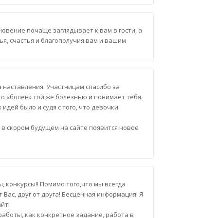
овение почаще заглядывает к вам в гости, а
я, счастья и благополучия вам и вашим
а наставления. Участницам спасибо за
то «болен» той же болезнью и понимает тебя.
идей было и судя с того, что девочки
о в скором будущем на сайте появится новое
ы, конкурсы!! Помимо того,что мы всегда
 Вас, друг от друга! Бесценная информация! Я
айт!
аботы, как конкретное задание, работа в