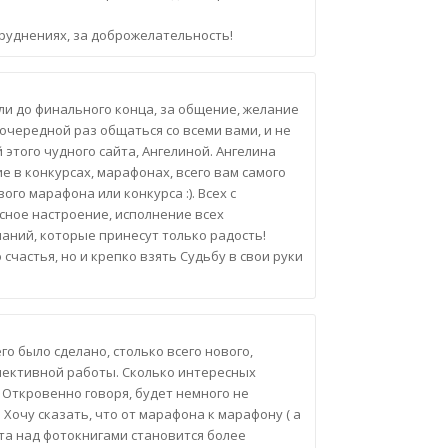
!
руднениях, за доброжелательность!
ли до финального конца, за общение, желание
очередной раз общаться со всеми вами, и не
того чудного сайта, Ангелиной. Ангелина
е в конкурсах, марафонах, всего вам самого
го марафона или конкурса :). Всех с
сное настроение, исполнение всех
наний, которые принесут только радость!
счастья, но и крепко взять Судьбу в свои руки
о было сделано, столько всего нового,
ллективной работы. Сколько интересных
! Откровенно говоря, будет немного не
Хочу сказать, что от марафона к марафону ( а
ота над фотокнигами становится более