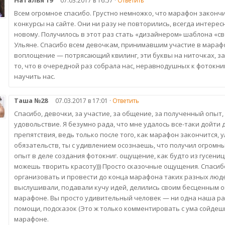
07.03.2017 в 16:57 ·
Ответить
Всем огромное спасибо. Грустно немножко, что марафон законч
конкурсы на сайте. Они ни разу не повторились, всегда интере
новому. Получилось в этот раз стать «дизайнером» шаблона «с
Ульяне. Спасибо всем девочкам, принимавшим участие в мараф
воплощение — потрясающий квилинг, эти буквы на ниточках, з
то, что в очередной раз собрала нас, неравнодушных к фотокн
научить нас.
Таша №28
07.03.2017 в 17:01 ·
Ответить
Спасибо, девочки, за участие, за общение, за полученный опыт,
удовольствие. Я безумно рада, что мне удалось все-таки дойти
препятствия, ведь только после того, как марафон закончится, у
обязательств, ты с удивлением осознаешь, что получил огромны
опыт в деле создания фотокниг. ощущение, как будто из гусениц
можешь творить красоту))) Просто сказочные ощущения. Спасибо 
организовать и провести до конца марафона таких разных люде
выслушивали, подавали кучу идей, делились своим бесценным о
марафоне. Вы просто удивительный человек — ни одна наша ра
помощи, подсказок (Это ж только комментировать с ума сойдешь)
марафоне.