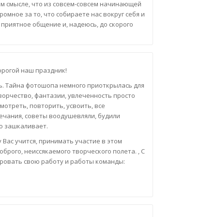
том смысле, что из совсем-совсем начинающей
ромное за то, что собираете нас вокруг себя и
 приятное общение и, надеюсь, до скорого
орогой наш праздник!
ть. Тайна фотошопа немного приоткрылась для
ворчество, фантазии, увлеченность просто
мотреть, повторить, усвоить, все
ечания, советы воодушевляли, будили
о зашкаливает.
 Вас учится, принимать участие в этом
оброго, неиссякаемого творческого полета. , С
ировать свою работу и работы команды: