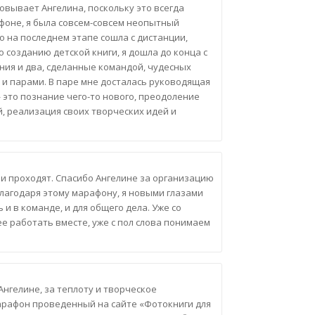
овывает Ангелина, поскольку это всегда
афоне, я была совсем-совсем неопытный
о на последнем этапе сошла с дистанции,
 созданию детской книги, я дошла до конца с
ния и два, сделанные командой, чудесных
 и парами. В паре мне досталась руководящая
 это познание чего-то нового, преодоление
й, реализация своих творческих идей и
и проходят. Спасибо Ангелине за организацию
 Благодаря этому марафону, я новыми глазами
и в команде, и для общего дела. Уже со
е работать вместе, уже с пол слова понимаем
Ангелине, за теплоту и творческое
марафон проведенный на сайте «Фотокниги для