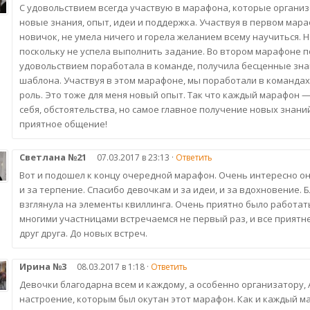
С удовольствием всегда участвую в марафона, которые организ
новые знания, опыт, идеи и поддержка. Участвуя в первом мар
новичок, не умела ничего и горела желанием всему научиться. Н
поскольку не успела выполнить задание. Во втором марафоне по
удовольствием поработала в команде, получила бесценные зна
шаблона. Участвуя в этом марафоне, мы поработали в командах
роль. Это тоже для меня новый опыт. Так что каждый марафон —
себя, обстоятельства, но самое главное получение новых знани
приятное общение!
Светлана №21
07.03.2017 в 23:13 ·
Ответить
Вот и подошел к концу очередной марафон. Очень интересно он
и за терпение. Спасибо девочкам и за идеи, и за вдохновение.
взглянула на элементы квиллинга. Очень приятно было работать 
многими участницами встречаемся не первый раз, и все приятне
друг друга. До новых встреч.
Ирина №3
08.03.2017 в 1:18 ·
Ответить
Девочки благодарна всем и каждому, а особенно организатору, 
настроение, которым был окутан этот марафон. Как и каждый 