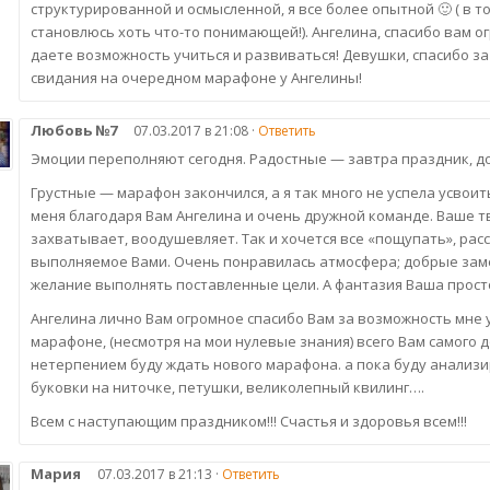
структурированной и осмысленной, я все более опытной 🙂 ( в 
становлюсь хоть что-то понимающей!). Ангелина, спасибо вам ог
даете возможность учиться и развиваться! Девушки, спасибо за
свидания на очередном марафоне у Ангелины!
Любовь №7
07.03.2017 в 21:08 ·
Ответить
Эмоции переполняют сегодня. Радостные — завтра праздник, д
Грустные — марафон закончился, а я так много не успела усвои
меня благодаря Вам Ангелина и очень дружной команде. Ваше т
захватывает, воодушевляет. Так и хочется все «пощупать», расс
выполняемое Вами. Очень понравилась атмосфера; добрые зам
желание выполнять поставленные цели. А фантазия Ваша прост
Ангелина лично Вам огромное спасибо Вам за возможность мне у
марафоне, (несмотря на мои нулевые знания) всего Вам самого д
нетерпением буду ждать нового марафона. а пока буду анализ
буковки на ниточке, петушки, великолепный квилинг….
Всем с наступающим праздником!!! Счастья и здоровья всем!!!
Мария
07.03.2017 в 21:13 ·
Ответить