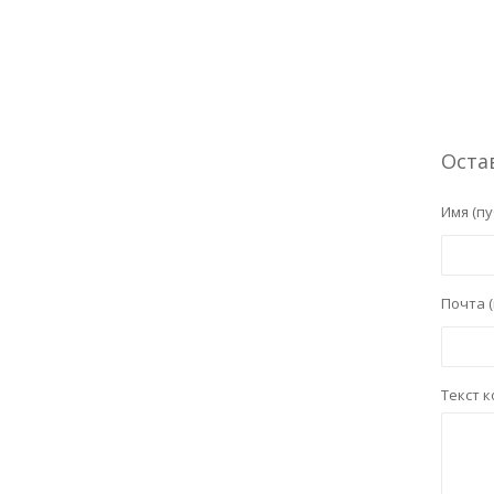
Оста
Имя (пу
Почта (
Текст 