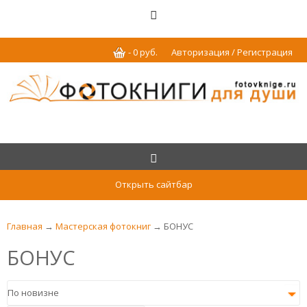
-
0
р
уб.
Авторизация / Регистрация
Открыть сайтбар
Главная
→
Мастерская фотокниг
→ БОНУС
БОНУС