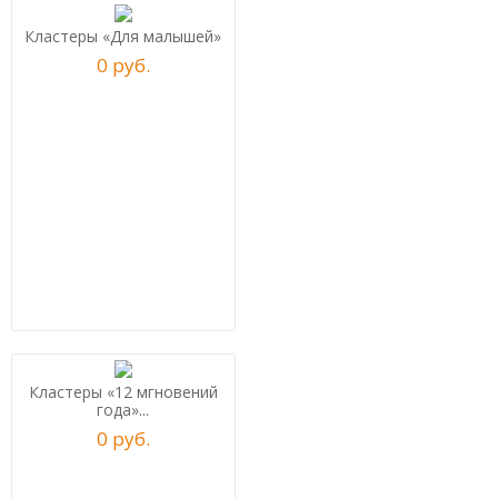
Кластеры «Для малышей»
0
р
уб.
Кластеры «12 мгновений
года»...
0
р
уб.