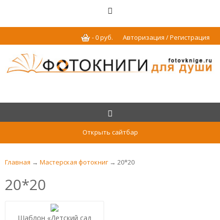
-
0
р
уб.
Авторизация / Регистрация
Открыть сайтбар
Главная
→
Мастерская фотокниг
→ 20*20
20*20
Шаблон «Детский сад