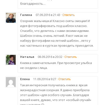
благодарность…
Галина
07.09.2016 в 21:43 ·
Ответить
Озорник мальчишка! Классно сняты эмоции! И
идея фотографировать под шаблон классно.
Спасибо, что делитесь с нами своими идеями.
Шаблон очень-очень летний. Я вот никак не
наберу фотографии на летний шаблон…лето у
нас частенько в куртках проводить приходится.
Наталья
08.09.2016 в 20:32 ·
Ответить
Книжка замечательная. При просмотре улыбка
не сходила с лица.
Елена
11.09.2016 в 9:27 ·
Ответить
Такая интересная получилась книжка: яркая
жизнерадостная озорная. Я давно приобрела
этот шаблон «для особого случая». Благодаря
вашей книге, думаю, что этот «особый случай»
уже наступил 🙂