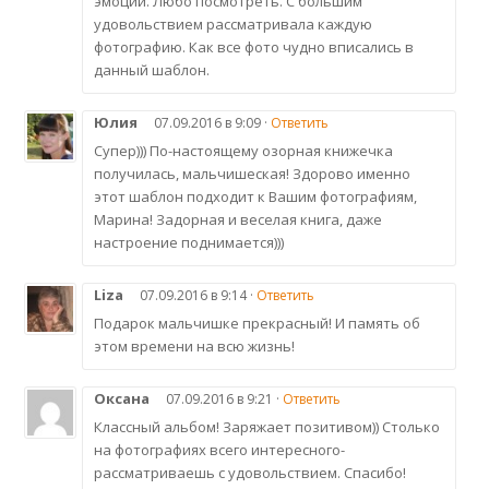
эмоции. Любо посмотреть. С большим
удовольствием рассматривала каждую
фотографию. Как все фото чудно вписались в
данный шаблон.
Юлия
07.09.2016 в 9:09 ·
Ответить
Супер))) По-настоящему озорная книжечка
получилась, мальчишеская! Здорово именно
этот шаблон подходит к Вашим фотографиям,
Марина! Задорная и веселая книга, даже
настроение поднимается)))
Liza
07.09.2016 в 9:14 ·
Ответить
Подарок мальчишке прекрасный! И память об
этом времени на всю жизнь!
Оксана
07.09.2016 в 9:21 ·
Ответить
Классный альбом! Заряжает позитивом)) Столько
на фотографиях всего интересного-
рассматриваешь с удовольствием. Спасибо!