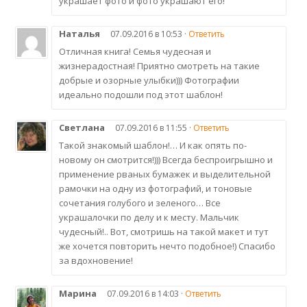
украшает фото и фото украшают его!
Наталья
07.09.2016 в 10:53 ·
Ответить
Отличная книга! Семья чудесная и
жизнерадостная! Приятно смотреть на такие
добрые и озорные улыбки))) Фотографии
идеально подошли под этот шаблон!
Светлана
07.09.2016 в 11:55 ·
Ответить
Такой знакомый шаблон!… И как опять по-
новому он смотрится!))) Всегда беспроигрышно и
применение рваных бумажек и выделительной
рамочки на одну из фотографий, и тоновые
сочетания голубого и зеленого… Все
украшалочки по делу и к месту. Мальчик
чудесный!.. Вот, смотришь на такой макет и тут
же хочется повторить нечто подобное!) Спасибо
за вдохновение!
Марина
07.09.2016 в 14:03 ·
Ответить