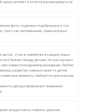
 сразу цепляет и хочется рассматривать не
ожение фото, подложки подобранные в тон
к, текст как напоминание. Замечательно,
е детки…У нас в семействе в каждой семье
чно всё бывает между детьми. Но они скучают
овь при совместном времяпровождении. Люблю
иваешь развитие, навыки какие-то детей
о памятные моменты. Наберётся критическая
элементы декора привлекают внимание.
а.
ремя аккуратная и, главное, цельная.