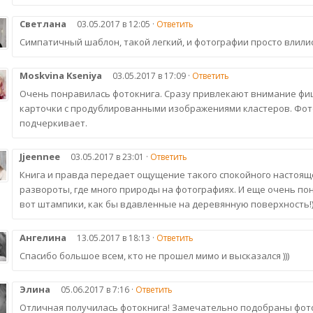
Светлана
03.05.2017 в 12:05 ·
Ответить
Симпатичный шаблон, такой легкий, и фотографии просто влилис
Moskvina Kseniya
03.05.2017 в 17:09 ·
Ответить
Очень понравилась фотокнига. Сразу привлекают внимание фи
карточки с продублированными изображениями кластеров. Фото
подчеркивает.
Jjeennee
03.05.2017 в 23:01 ·
Ответить
Книга и правда передает ощущение такого спокойного настоящ
развороты, где много природы на фотографиях. И еще очень по
вот штампики, как бы вдавленные на деревянную поверхность!))
Ангелина
13.05.2017 в 18:13 ·
Ответить
Спасибо большое всем, кто не прошел мимо и высказался )))
Элина
05.06.2017 в 7:16 ·
Ответить
Отличная получилась фотокнига! Замечательно подобраны фот