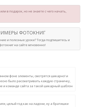
ли в подарок, но не знаете с чего начать,
ПРИМЕРЫ ФОТОКНИГ
ние и полезные уроки? Тогда подпишитесь и
отокниг на сайте мгновенно!
нном фоне элементы, смотрятся шикарно! и
ресно было рассматривать каждую страничку,
ине и команде сайта за такой шикарный шаблон
иги, целый год как на ладони, ну а братишки