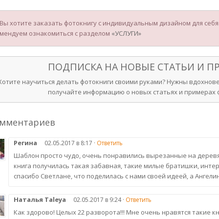
 Вы хотите заказать фотокнигу с индивидуальным дизайном для себя и
мендуем ознакомиться с разделом
«УСЛУГИ»
ПОДПИСКА НА НОВЫЕ СТАТЬИ И 
Хотите научиться делать фотокниги своими руками? Нужны вдохнове
получайте информацию о новых статьях и примерах ф
омментариев
Регина
02.05.2017 в 8:17 ·
Ответить
Шаблон просто чудо, очень понравились вырезанные на деревя
книга получилась такая забавная, такие милые братишки, инте
спасибо Светлане, что поделилась с нами своей идеей, а Ангел
Наталья Taleya
02.05.2017 в 9:24 ·
Ответить
Как здорово! Целых 22 разворота!!! Мне очень нравятся такие кн