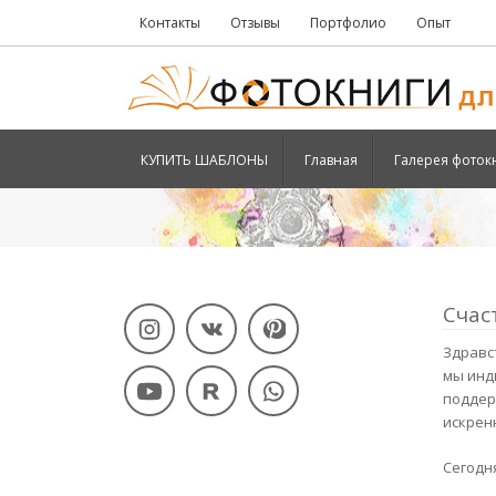
Контакты
Отзывы
Портфолио
Опыт
КУПИТЬ ШАБЛОНЫ
Главная
Галерея фоток
Счас
Здравст
мы инд
поддер
искрен
Сегодня