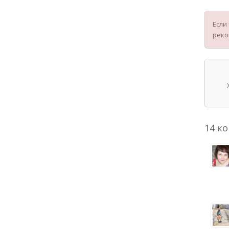
Если
реко
14 к