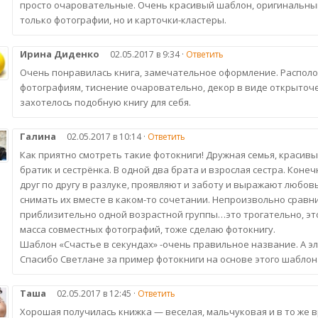
просто очаровательные. Очень красивый шаблон, оригинальный,
только фотографии, но и карточки-кластеры.
Ирина Диденко
02.05.2017 в 9:34 ·
Ответить
Очень понравилась книга, замечательное оформление. Распол
фотографиям, тиснение очаровательно, декор в виде открыточе
захотелось подобную книгу для себя.
Галина
02.05.2017 в 10:14 ·
Ответить
Как приятно смотреть такие фотокниги! Дружная семья, красивы
братик и сестрёнка. В одной два брата и взрослая сестра. Коне
друг по другу в разлуке, проявляют и заботу и выражают люб
снимать их вместе в каком-то сочетании. Непроизвольно сравн
приблизительно одной возрастной группы…это трогательно, эт
масса совместных фотографий, тоже сделаю фотокнигу.
Шаблон «Счастье в секундах» -очень правильное название. А 
Спасибо Светлане за пример фотокниги на основе этого шаблон
Таша
02.05.2017 в 12:45 ·
Ответить
Хорошая получилась книжка — веселая, мальчуковая и в то же в