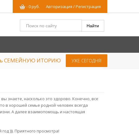
-
0
р
уб.
Авторизация / Регистрация
ять СЕМЕЙНУЮ ИТОРИЮ
УЖЕ СЕГОДНЯ!
.
о вы знаете, насколько это здорово. Конечно, все
что в хорошей семье родной человек всегда
жизни. А далее взаимопомощь и настоящая
год ))). Приятного просмотра!