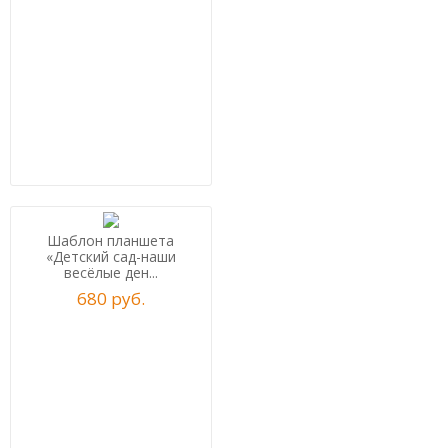
Шаблон планшета
«Детский сад-наши
весёлые ден...
680
р
уб.