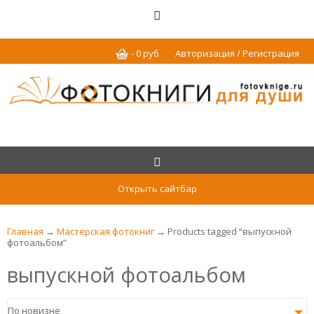
-
0
р
уб.
Авторизация / Регистрация
Открыть сайтбар
Главная
→
Мастерская фотокниг
→ Products tagged “выпускной
фотоальбом”
выпускной фотоальбом