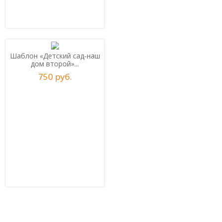
Шаблон «Детский сад-наш
дом второй»...
750
р
уб.