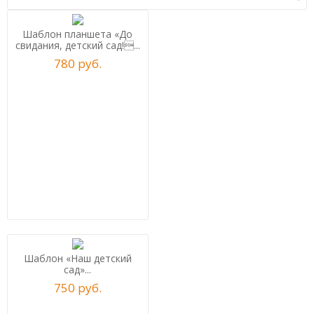
Шаблон планшета «До
свидания, детский сад!...
780
р
уб.
Шаблон «Наш детский
сад»...
750
р
уб.